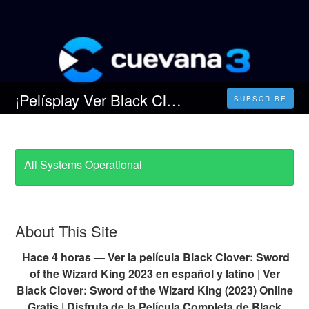
¡Pelísplay Ver Black Clover: La espada del rey mago (2023) Películas Onlíne en Español latíno
SUBSCRIBE
All Systems Operational
About This Site
Hace 4 horas — Ver la película Black Clover: Sword
of the Wizard King 2023 en español y latino | Ver
Black Clover: Sword of the Wizard King (2023) Online
Gratis | Disfruta de la Película Completa de Black